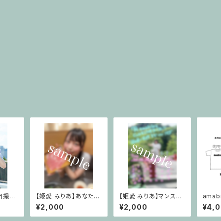
自撮り
【姫愛 みりあ】あなたの
【姫愛 みりあ】マンスリ
ama
)
為に落書きフォト※特別
ーデジタルカレンダー2
¥2,000
¥2,000
¥4,
個別メッセージ付き【20
026年7月Ver.
26年8月Ver.】