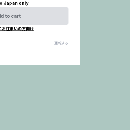
to Japan only
d to cart
にお住まいの方向け
通報する