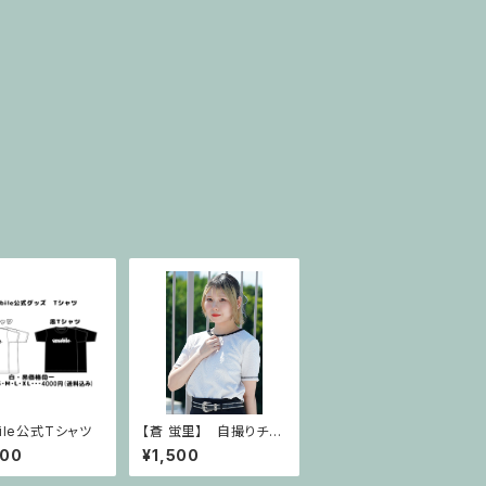
bile公式Tシャツ
【蒼 蛍里】 自撮りチェ
キ(サイン無し)
000
¥1,500