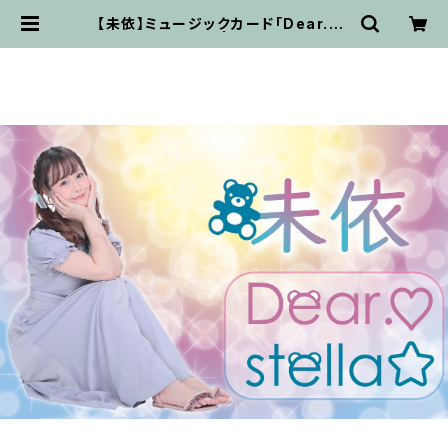
【未依】ミュージックカード｢Dear.♡/
stella☆｣【mii】 | advancewave