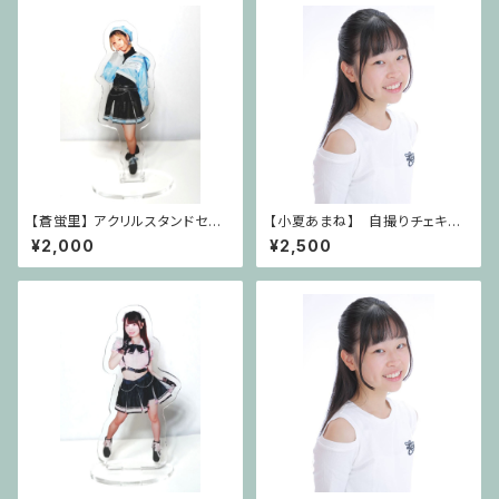
【蒼蛍里】 アクリルスタンドセッ
【小夏あまね】 自撮りチェキ＆
ト
サイン･コメント付き
¥2,000
¥2,500