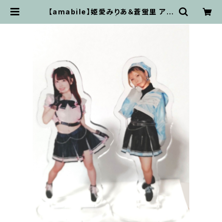
【amabile】姫愛みりあ＆蒼蛍里 アク
リルスタンドセット | advancewav
e