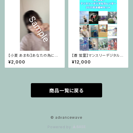
【小夏 あまね】あなたの為に落
【蒼 蛍里】マンスリーデジタルカ
書きフォト※特別個別メッセージ
レンダー2025年お纏めセット
¥2,000
¥12,000
付き【2026年6月Ver.】
商品一覧に戻る
© advancewave
Powered by