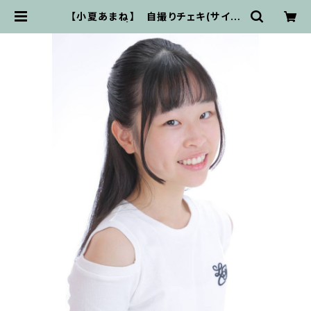
【小夏あまね】 自撮りチェキ(サイン
無し) | advancewave