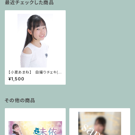
最近チェックした商品
【小夏あまね】 自撮りチェキ(サ
イン無し)
¥1,500
その他の商品